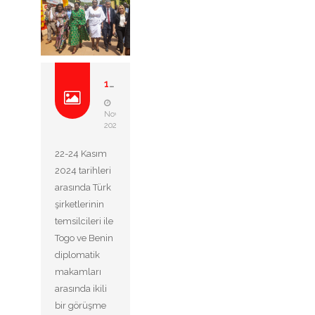
19. lomé uluslararasi fua...
26
Novembre
2024
22-24 Kasım
2024 tarihleri
arasında Türk
şirketlerinin
temsilcileri ile
Togo ve Benin
diplomatik
makamları
arasında ikili
bir görüşme