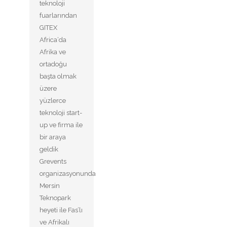
teknoloji
fuarlarından
GITEX
Africa‘da
Afrika ve
ortadoğu
başta olmak
üzere
yüzlerce
teknoloji start-
up ve firma ile
bir araya
geldik
Grevents
organizasyonunda
Mersin
Teknopark
heyeti ile Fas’lı
ve Afrikalı