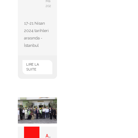
Mai
2024
17-21 Nisan
2024 tarihleri
arasında -
İstanbul
LIRE LA
SUITE
Afrika misyonu - tarım-gı...