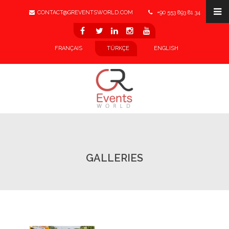
CONTACT@GREVENTSWORLD.COM
+90 553 893 81 34
LINKEDIN
FRANÇAIS
TÜRKÇE
ENGLISH
GALLERIES