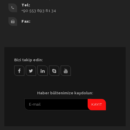
Tel:
+90 553 893 81 34
Fax:
Bizi takip edin:
facebook
twitter
linkedin
skype
youtube
Haber bültenimize kaydolun: