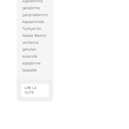
ilişkilerimizi
geliştirme
çalışmalarımız
kapsamında,
Türkiye'nin
Kalale (Benin)
ve Darıca
şehirleri
arasında
eşleştirme
başlattık.
LIRE LA
SUITE