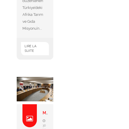
düzenlenen
Türkiye’deki
Afrika Tarım
ve Gıda
Misyonu’n...
LIRE LA
SUITE
Misyon fransız iş inşaat ...
30