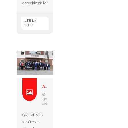
gerçekleştirildi.
LIRE LA
SUITE
Afrika tarim ve gida misy...
6
Novembre
2024
GR EVENTS
tarafından