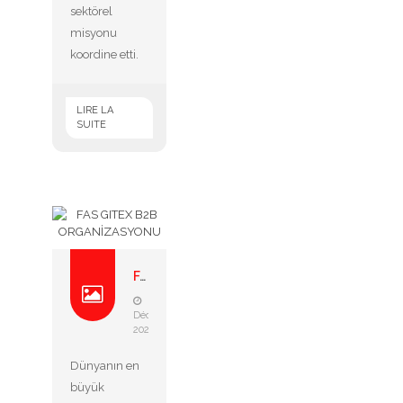
sektörel
misyonu
koordine etti.
LIRE LA
SUITE
Fas gitex b2b organizasyonu
13
Décembre
2023
Dünyanın en
büyük