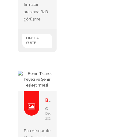
firmalar
arasında B2B
görüşme
LIRE LA
SUITE
Benin ticaret heyeti ve ş...
13
Décembre
2023
Batı Afrique ile