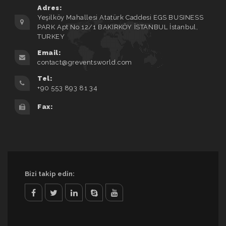
Adres:
Yeşilköy Mahallesi Atatürk Caddesi EGS BUSINESS
PARK Apt No 12/1 BAKIRKÖY İSTANBUL İstanbul,
TURKEY
Email:
contact@greventsworld.com
Tel:
+90 553 893 81 34
Fax:
Bizi takip edin:
facebook
twitter
linkedin
skype
youtube