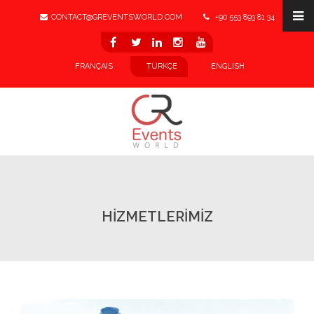
CONTACT@GREVENTSWORLD.COM
+90 553 893 81 34
LINKEDIN
FRANÇAIS
TÜRKÇE
ENGLISH
HİZMETLERİMİZ