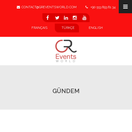
CONTACT@GREVENTSWORLD.COM
+90 553 893 81 34
LINKEDIN
FRANÇAIS
TÜRKÇE
ENGLISH
GÜNDEM