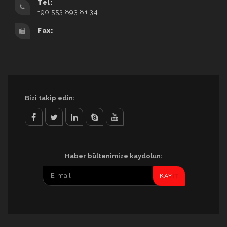
Tel:
+90 553 893 81 34
Fax:
Bizi takip edin:
facebook
twitter
linkedin
skype
youtube
Haber bültenimize kaydolun: